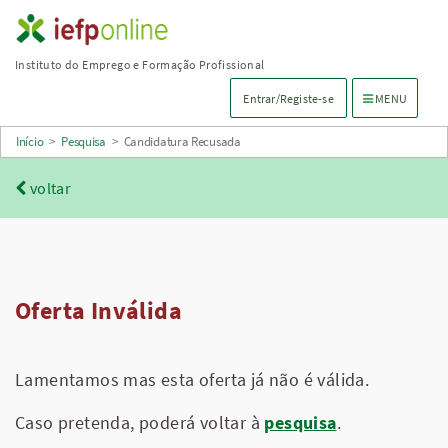
Saltar
para
Instituto do Emprego e Formação Profissional
conteúdo
Menu de navega
Entrar/Registe-se
MENU
principal
Início
>
Pesquisa
>
Candidatura Recusada
voltar
Oferta Inválida
Lamentamos mas esta oferta já não é válida.
Caso pretenda, poderá voltar à
pesquisa
.