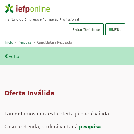
Saltar
para
Instituto do Emprego e Formação Profissional
conteúdo
Menu de navega
Entrar/Registe-se
MENU
principal
Início
>
Pesquisa
>
Candidatura Recusada
voltar
Oferta Inválida
Lamentamos mas esta oferta já não é válida.
Caso pretenda, poderá voltar à
pesquisa
.