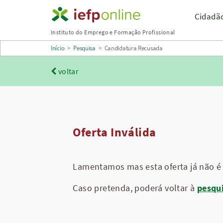
Saltar
Cidadã
para
Instituto do Emprego e Formação Profissional
conteúdo
Início
>
Pesquisa
>
Candidatura Recusada
principal
voltar
Oferta Inválida
Lamentamos mas esta oferta já não é 
Caso pretenda, poderá voltar à
pesqu