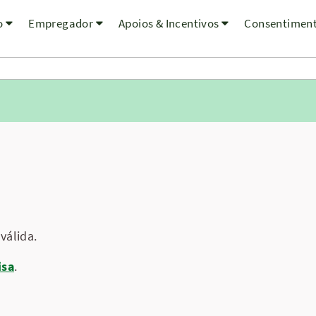
o
Empregador
Apoios & Incentivos
Consentimen
válida.
isa
.