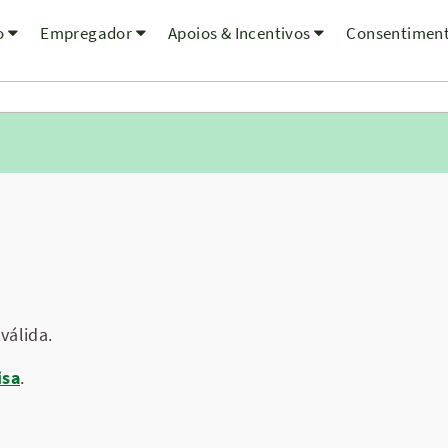
o
Empregador
Apoios & Incentivos
Consentimen
válida.
isa
.