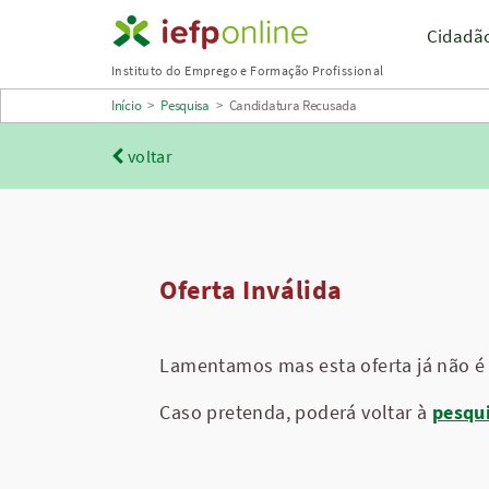
Saltar
Cidadã
para
Instituto do Emprego e Formação Profissional
conteúdo
Início
>
Pesquisa
>
Candidatura Recusada
principal
voltar
Oferta Inválida
Lamentamos mas esta oferta já não é 
Caso pretenda, poderá voltar à
pesqu