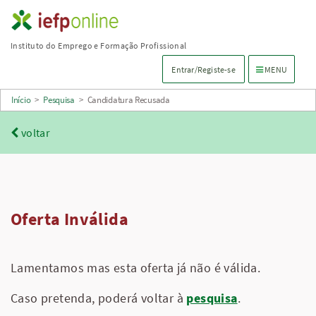
Saltar
para
Instituto do Emprego e Formação Profissional
conteúdo
Menu de navega
Entrar/Registe-se
MENU
principal
Início
>
Pesquisa
>
Candidatura Recusada
voltar
Oferta Inválida
Lamentamos mas esta oferta já não é válida.
Caso pretenda, poderá voltar à
pesquisa
.