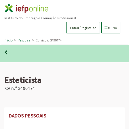
Saltar
para
Instituto do Emprego e Formação Profissional
conteúdo
Menu de navega
Entrar/Registe-se
MENU
principal
Início
>
Pesquisa
>
Currículo 3490474
Esteticista
CV n.º 3490474
DADOS PESSOAIS