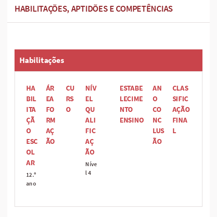
HABILITAÇÕES, APTIDÕES E COMPETÊNCIAS
Habilitações
HA
ÁR
CU
NÍV
ESTABE
AN
CLAS
BIL
EA
RS
EL
LECIME
O
SIFIC
ITA
FO
O
QU
NTO
CO
AÇÃO
ÇÃ
RM
ALI
ENSINO
NC
FINA
O
AÇ
FIC
LUS
L
ESC
ÃO
AÇ
ÃO
OL
ÃO
AR
Níve
l 4
12.º
ano