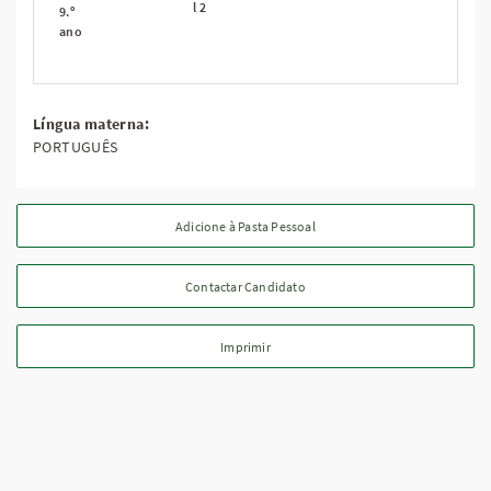
l 2
9.º
ano
Língua materna:
PORTUGUÊS