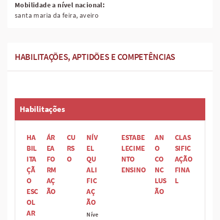
Mobilidade a nível nacional:
santa maria da feira, aveiro
HABILITAÇÕES, APTIDÕES E COMPETÊNCIAS
Habilitações
HA
ÁR
CU
NÍV
ESTABE
AN
CLAS
BIL
EA
RS
EL
LECIME
O
SIFIC
ITA
FO
O
QU
NTO
CO
AÇÃO
ÇÃ
RM
ALI
ENSINO
NC
FINA
O
AÇ
FIC
LUS
L
ESC
ÃO
AÇ
ÃO
OL
ÃO
AR
Níve