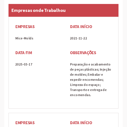
Empresas onde Trabalhou
EMPRESAS
DATA INÍCIO
Mice-Molds
2021-11-22
DATA FIM
OBSERVAÇÕES
2025-03-17
Preparação e acabamento
de peças plásticas; Injeção
de moldes; Embalar e
expedir encomendas;
Limpeza do espaço;
Transporte e entrega de
encomendas.
EMPRESAS
DATA INÍCIO