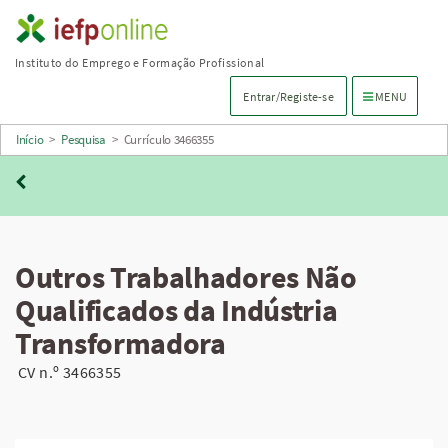
Saltar
para
Instituto do Emprego e Formação Profissional
conteúdo
Menu de navega
Entrar/Registe-se
MENU
principal
Início
>
Pesquisa
>
Currículo 3466355
Outros Trabalhadores Não
Qualificados da Indústria
Transformadora
CV n.º 3466355