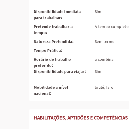
Disponibilidade imediata
Sim
para trabalhar:
Pretende trabalhar a
A tempo completo
tempo:
Natureza Pretendida:
Sem termo
Tempo Prática:
Horário de trabalho
a combinar
preferido:
Disponibilidade para viajar:
Sim
Mobilidade a nível
loulé, faro
nacional:
HABILITAÇÕES, APTIDÕES E COMPETÊNCIAS