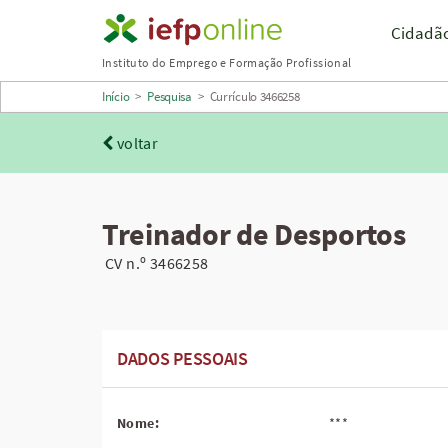
Saltar
Cidadã
para
Instituto do Emprego e Formação Profissional
conteúdo
Início
>
Pesquisa
>
Currículo 3466258
principal
voltar
Treinador de Desportos
CV n.º 3466258
DADOS PESSOAIS
Nome:
***