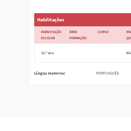
Habilitações
HABILITAÇÃO
ÁREA
CURSO
NÍ
ESCOLAR
FORMAÇÃO
QU
12.º ano
Nív
Língua materna:
PORTUGUÊS