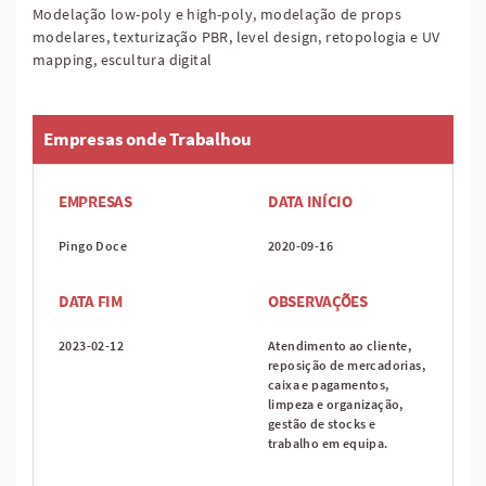
Modelação low-poly e high-poly, modelação de props
modelares, texturização PBR, level design, retopologia e UV
mapping, escultura digital
Empresas onde Trabalhou
EMPRESAS
DATA INÍCIO
Pingo Doce
2020-09-16
DATA FIM
OBSERVAÇÕES
2023-02-12
Atendimento ao cliente,
reposição de mercadorias,
caixa e pagamentos,
limpeza e organização,
gestão de stocks e
trabalho em equipa.