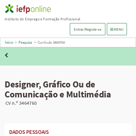
Saltar
para
Instituto do Emprego e Formação Profissional
conteúdo
Menu de navega
Entrar/Registe-se
MENU
principal
Início
>
Pesquisa
>
Currículo 3464760
Designer, Gráfico Ou de
Comunicação e Multimédia
CV n.º 3464760
DADOS PESSOAIS