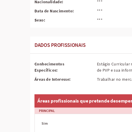
Nacionalidade:
***
Data de Nascimento:
***
Sexo:
***
DADOS PROFISSIONAIS
Conhecimentos
Estágio Curricular
Específicos:
de PVP e sua infor
Áreas de Interesse:
Trabalhar no merc
Áreas profissionais que pretende desempe
PRINCIPAL
Sim