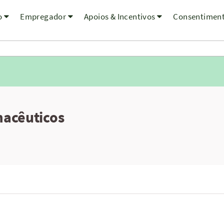
o
Empregador
Apoios & Incentivos
Consentimen
macêuticos