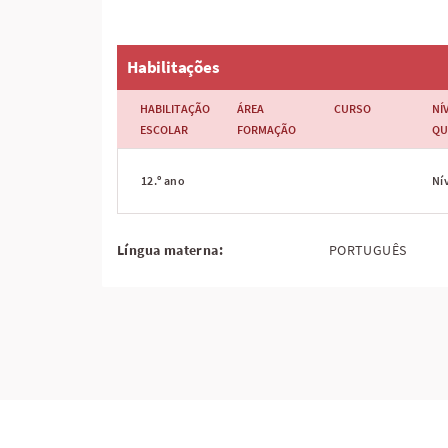
Habilitações
HABILITAÇÃO
ÁREA
CURSO
NÍ
ESCOLAR
FORMAÇÃO
QU
12.º ano
Nív
Língua materna:
PORTUGUÊS