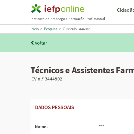
Saltar
Cidadã
para
Instituto do Emprego e Formação Profissional
conteúdo
Início
>
Pesquisa
>
Currículo 3444802
principal
voltar
Técnicos e Assistentes Far
CV n.º 3444802
DADOS PESSOAIS
Nome:
***