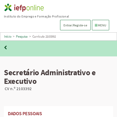
Saltar
para
Instituto do Emprego e Formação Profissional
conteúdo
Menu de navega
Entrar/Registe-se
MENU
principal
Início
>
Pesquisa
>
Currículo 2103392
Secretário Administrativo e
Executivo
CV n.º 2103392
DADOS PESSOAIS