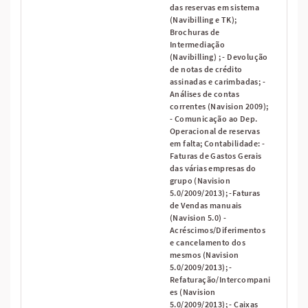
das reservas em sistema
(Navibilling e TK);
Brochuras de
Intermediação
(Navibilling) ; - Devolução
de notas de crédito
assinadas e carimbadas; -
Análises de contas
correntes (Navision 2009);
- Comunicação ao Dep.
Operacional de reservas
em falta; Contabilidade: -
Faturas de Gastos Gerais
das várias empresas do
grupo (Navision
5.0/2009/2013); -Faturas
de Vendas manuais
(Navision 5.0) -
Acréscimos/Diferimentos
e cancelamento dos
mesmos (Navision
5.0/2009/2013); -
Refaturação/Intercompani
es (Navision
5.0/2009/2013); - Caixas