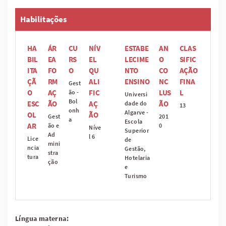
Habilitações
HA
ÁR
CU
NÍV
ESTABE
AN
CLAS
BIL
EA
RS
EL
LECIME
O
SIFIC
ITA
FO
O
QU
NTO
CO
AÇÃO
ÇÃ
RM
ALI
ENSINO
NC
FINA
Gest
O
AÇ
FIC
LUS
L
ão -
Universi
Bol
ESC
ÃO
AÇ
ÃO
dade do
13
onh
Algarve -
OL
ÃO
Gest
201
a
Escola
AR
ão e
0
Níve
Superior
Ad
l 6
Lice
de
mini
ncia
Gestão,
stra
tura
Hotelaria
ção
e
Turismo
Língua materna: