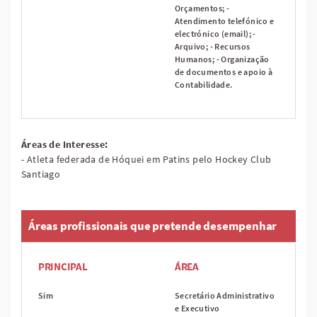
Orçamentos; -
Atendimento telefónico e
electrónico (email); -
Arquivo; - Recursos
Humanos; - Organização
de documentos e apoio à
Contabilidade.
Áreas de Interesse:
- Atleta federada de Hóquei em Patins pelo Hockey Club
Santiago
Áreas profissionais que pretende desempenhar
PRINCIPAL
ÁREA
Sim
Secretário Administrativo
e Executivo