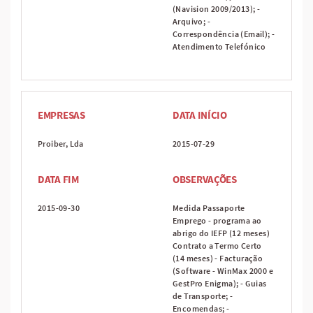
(Navision 2009/2013); -
Arquivo; -
Correspondência (Email); -
Atendimento Telefónico
EMPRESAS
DATA INÍCIO
Proiber, Lda
2015-07-29
DATA FIM
OBSERVAÇÕES
2015-09-30
Medida Passaporte
Emprego - programa ao
abrigo do IEFP (12 meses)
Contrato a Termo Certo
(14 meses) - Facturação
(Software - WinMax 2000 e
GestPro Enigma); - Guias
de Transporte; -
Encomendas; -