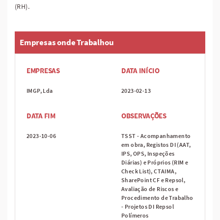
(RH).
Empresas onde Trabalhou
EMPRESAS
DATA INÍCIO
IMGP, Lda
2023-02-13
DATA FIM
OBSERVAÇÕES
2023-10-06
TSST - Acompanhamento
em obra, Registos DI (AAT,
IPS, OPS, Inspeções
Diárias) e Próprios (RIM e
Check List), CTAIMA,
SharePoint CF e Repsol,
Avaliação de Riscos e
Procedimento de Trabalho
- Projetos DI Repsol
Polímeros