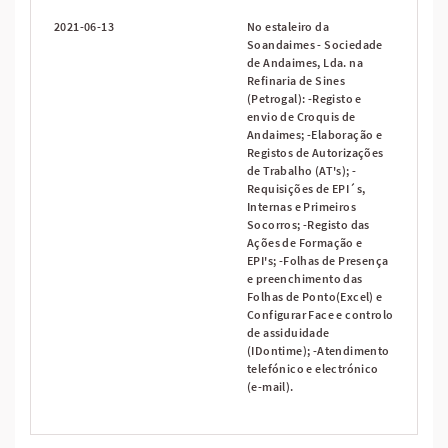
2021-06-13
No estaleiro da
Soandaimes - Sociedade
de Andaimes, Lda. na
Refinaria de Sines
(Petrogal): -Registo e
envio de Croquis de
Andaimes; -Elaboração e
Registos de Autorizações
de Trabalho (AT's); -
Requisições de EPI´s,
Internas e Primeiros
Socorros; -Registo das
Ações de Formação e
EPI's; -Folhas de Presença
e preenchimento das
Folhas de Ponto(Excel) e
Configurar Face e controlo
de assiduidade
(IDontime); -Atendimento
telefónico e electrónico
(e-mail).