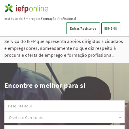
Saltar
para
Instituto do Emprego e Formação Profissional
conteúdo
Menu de navega
Entrar/Registe-se
MENU
principal
Serviço do IEFP que apresenta apoios dirigidos a cidadãos
e empregadores, nomeadamente no que diz respeito à
procura e oferta de emprego e formação profissional.
Encontre o melhor para si
Observações