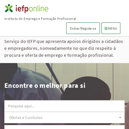
Saltar
para
Instituto do Emprego e Formação Profissional
conteúdo
Menu de navega
Entrar/Registe-se
MENU
principal
Serviço do IEFP que apresenta apoios dirigidos a cidadãos
e empregadores, nomeadamente no que diz respeito à
procura e oferta de emprego e formação profissional.
Encontre o melhor para si
Observações