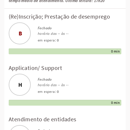
tempo médio de atendimento. Última leitura: 17h20
(Re)Inscrição; Prestação de desemprego
Fechado
B
horário das -- às --
em espera:
0
0 min
Application/ Support
Fechado
H
horário das -- às --
em espera:
0
0 min
Atendimento de entidades