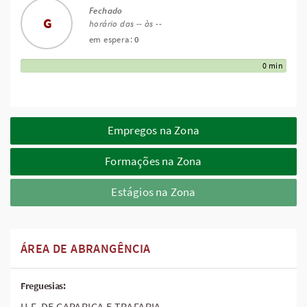
Fechado
G
horário das -- às --
em espera:
0
0 min
Empregos na Zona
Formações na Zona
Estágios na Zona
ÁREA DE ABRANGÊNCIA
Freguesias:
U.F. DE CAPARICA E TRAFARIA