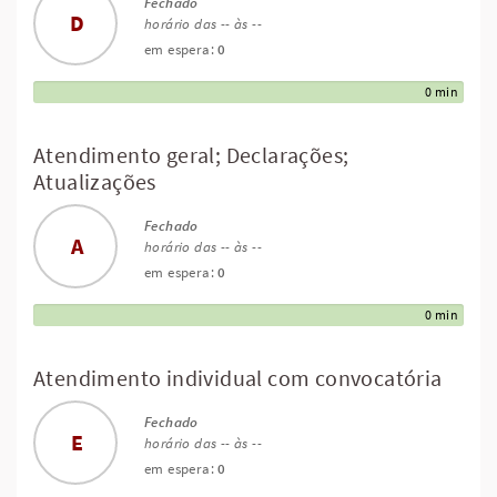
Fechado
D
horário das -- às --
em espera:
0
0 min
Atendimento geral; Declarações;
Atualizações
Fechado
A
horário das -- às --
em espera:
0
0 min
Atendimento individual com convocatória
Fechado
E
horário das -- às --
em espera:
0