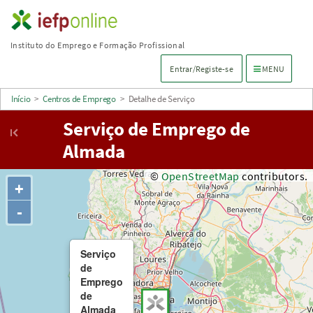
Saltar
para
Instituto do Emprego e Formação Profissional
conteúdo
Menu de navega
Entrar/Registe-se
MENU
principal
Início
>
Centros de Emprego
>
Detalhe de Serviço
Serviço de Emprego de
Almada
©
OpenStreetMap
contributors.
+
-
Serviço
de
Emprego
de
Almada