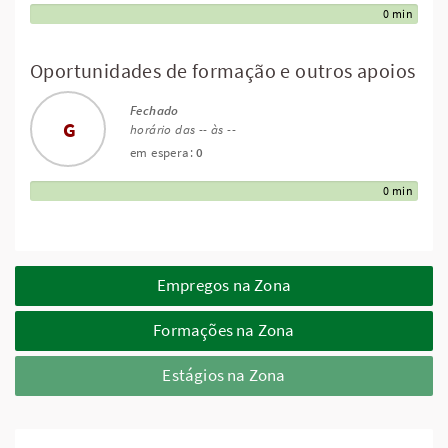
0 min
Oportunidades de formação e outros apoios
Fechado
G
horário das -- às --
em espera:
0
0 min
Empregos na Zona
Formações na Zona
Estágios na Zona