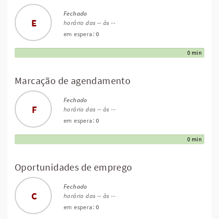
Fechado
E
horário das -- às --
em espera:
0
0 min
Marcação de agendamento
Fechado
F
horário das -- às --
em espera:
0
0 min
Oportunidades de emprego
Fechado
C
horário das -- às --
em espera:
0