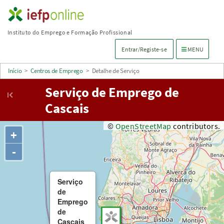
Saltar
para
Instituto do Emprego e Formação Profissional
conteúdo
Menu de navega
Entrar/Registe-se
MENU
principal
Início
>
Centros de Emprego
>
Detalhe de Serviço
Serviço de Emprego de
Cascais
©
OpenStreetMap
contributors.
+
-
Serviço
de
Emprego
de
Cascais