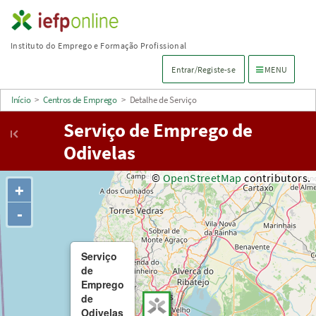
Saltar
para
Instituto do Emprego e Formação Profissional
conteúdo
Menu de navega
Entrar/Registe-se
MENU
principal
Início
>
Centros de Emprego
>
Detalhe de Serviço
Serviço de Emprego de
Odivelas
©
OpenStreetMap
contributors.
+
-
Serviço
de
Emprego
de
Odivelas